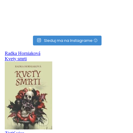
Sleduj ma na Instagrame 🙂