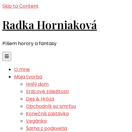
Skip to Content
Radka Horniaková
Píšem horory a fantasy
O mne
Moja tvorba
Hnilý dom
Srdcové záležitosti
Des & Hrôza
Obchodník so smrťou
Konečná zastávka
Vegánka
Šarha z podsvetia