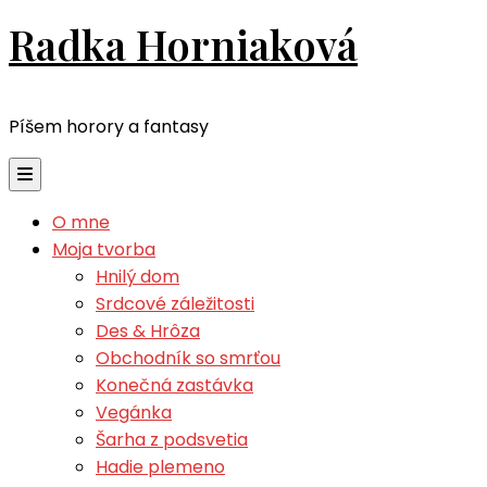
Radka Horniaková
Píšem horory a fantasy
O mne
Moja tvorba
Hnilý dom
Srdcové záležitosti
Des & Hrôza
Obchodník so smrťou
Konečná zastávka
Vegánka
Šarha z podsvetia
Hadie plemeno