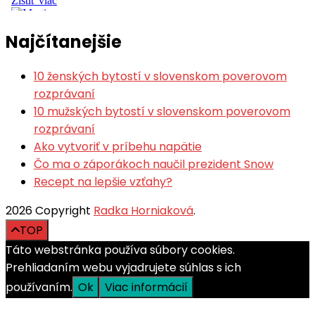
Najčítanejšie
10 ženských bytostí v slovenskom poverovom
rozprávaní
10 mužských bytostí v slovenskom poverovom
rozprávaní
Ako vytvoriť v príbehu napätie
Čo ma o záporákoch naučil prezident Snow
Recept na lepšie vzťahy?
2026 Copyright
Radka Horniaková
.
TOP
Táto webstránka používa súbory cookies.
Prehliadaním webu vyjadrujete súhlas s ich
používaním.
Ok
Viac informácií