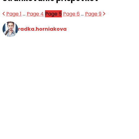
Page
1
…
Page
4
Page
5
Page
6
…
Page
9
radka.horniakova