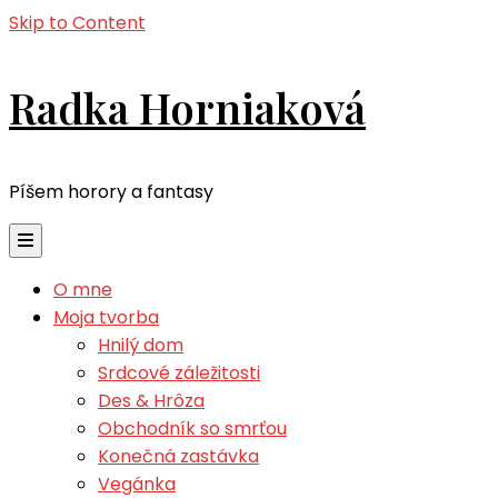
Skip to Content
Radka Horniaková
Píšem horory a fantasy
O mne
Moja tvorba
Hnilý dom
Srdcové záležitosti
Des & Hrôza
Obchodník so smrťou
Konečná zastávka
Vegánka