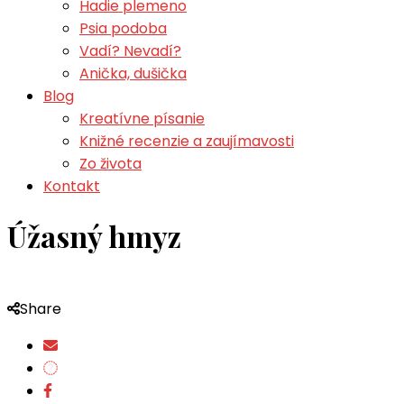
Hadie plemeno
Psia podoba
Vadí? Nevadí?
Anička, dušička
Blog
Kreatívne písanie
Knižné recenzie a zaujímavosti
Zo života
Kontakt
Úžasný hmyz
Share