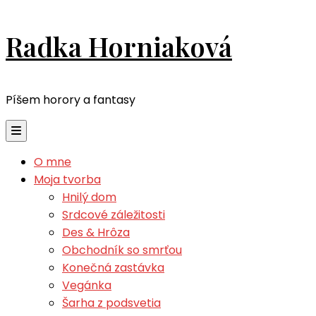
Radka Horniaková
Píšem horory a fantasy
O mne
Moja tvorba
Hnilý dom
Srdcové záležitosti
Des & Hrôza
Obchodník so smrťou
Konečná zastávka
Vegánka
Šarha z podsvetia