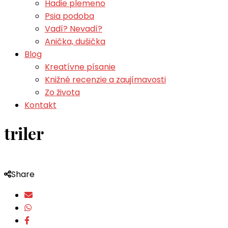
Hadie plemeno
Psia podoba
Vadí? Nevadí?
Anička, dušička
Blog
Kreatívne písanie
Knižné recenzie a zaujímavosti
Zo života
Kontakt
triler
Share