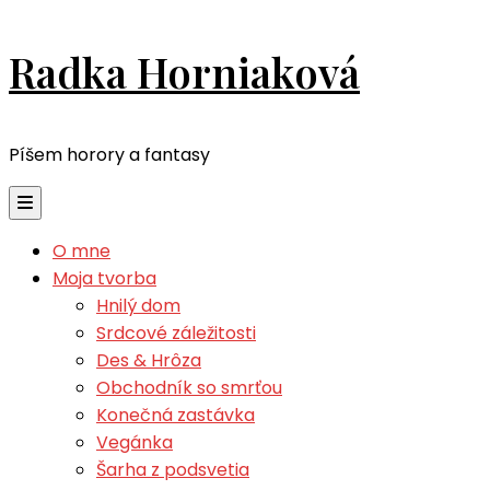
Radka Horniaková
Píšem horory a fantasy
O mne
Moja tvorba
Hnilý dom
Srdcové záležitosti
Des & Hrôza
Obchodník so smrťou
Konečná zastávka
Vegánka
Šarha z podsvetia