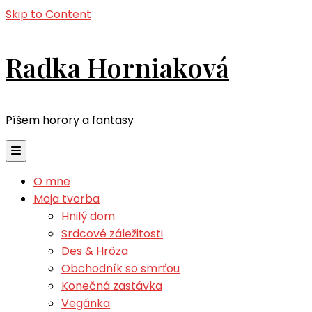
Skip to Content
Radka Horniaková
Píšem horory a fantasy
O mne
Moja tvorba
Hnilý dom
Srdcové záležitosti
Des & Hrôza
Obchodník so smrťou
Konečná zastávka
Vegánka