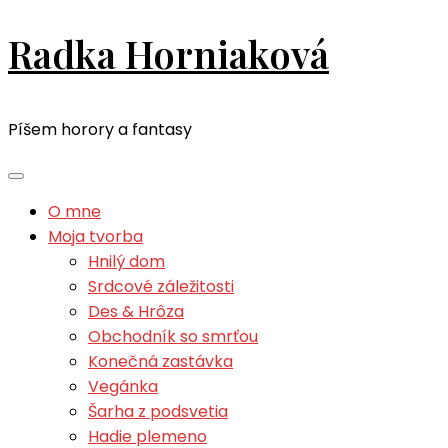
Radka Horniaková
Píšem horory a fantasy
O mne
Moja tvorba
Hnilý dom
Srdcové záležitosti
Des & Hrôza
Obchodník so smrťou
Konečná zastávka
Vegánka
Šarha z podsvetia
Hadie plemeno