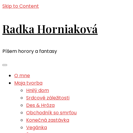
Skip to Content
Radka Horniaková
Píšem horory a fantasy
O mne
Moja tvorba
Hnilý dom
Srdcové záležitosti
Des & Hrôza
Obchodník so smrťou
Konečná zastávka
Vegánka