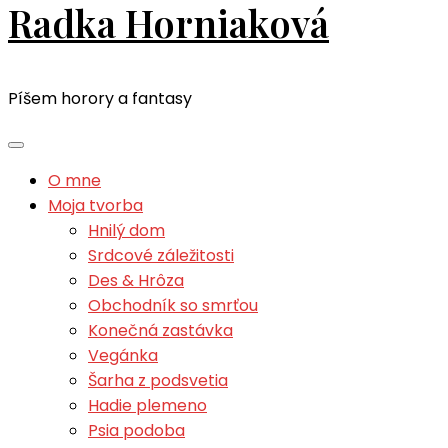
Radka Horniaková
Píšem horory a fantasy
O mne
Moja tvorba
Hnilý dom
Srdcové záležitosti
Des & Hrôza
Obchodník so smrťou
Konečná zastávka
Vegánka
Šarha z podsvetia
Hadie plemeno
Psia podoba