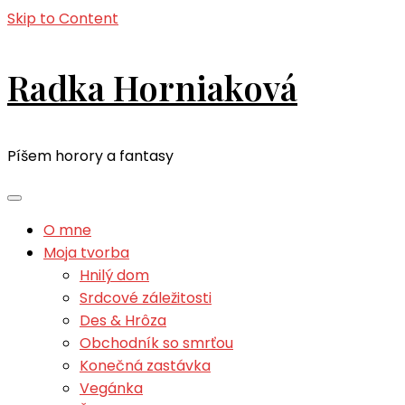
Skip to Content
Radka Horniaková
Píšem horory a fantasy
O mne
Moja tvorba
Hnilý dom
Srdcové záležitosti
Des & Hrôza
Obchodník so smrťou
Konečná zastávka
Vegánka